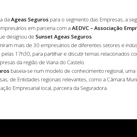
ia da
Ageas Seguros
para o segmento das Empresas, a segu
empresários em parceria com a
AEDVC – Associação Empres
que designou de
Sunset Ageas Seguros
.
niram mais de 30 empresários de diferentes setores e indús
, pelas 17h30, para partilhar e discutir temas relacionados 
resas da região de Viana do Castelo.
uros
baseia-se num modelo de conhecimento regional, uma 
as, de Entidades regionais relevantes, como a Câmara Munici
iação Empresarial local, parceira da Seguradora.