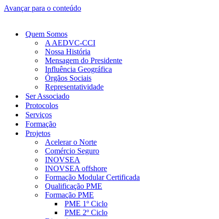
Avançar para o conteúdo
Quem Somos
A AEDVC-CCI
Nossa História
Mensagem do Presidente
Influência Geográfica
Órgãos Sociais
Representatividade
Ser Associado
Protocolos
Serviços
Formação
Projetos
Acelerar o Norte
Comércio Seguro
INOVSEA
INOVSEA offshore
Formação Modular Certificada
Qualificação PME
Formação PME
PME 1º Ciclo
PME 2º Ciclo