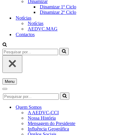
Dinamizar
Dinamizar 1º Ciclo
Dinamizar 2º Ciclo
Notícias
Notícias
AEDVC.MAG
Contactos
Pesquisar
por...
Menu
Menu
de
Menu
Pesquisar
navegação
de
por...
navegação
Quem Somos
A AEDVC-CCI
Nossa História
Mensagem do Presidente
Influência Geográfica
Órgãos Sociais