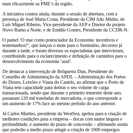
mais eficazmente as PME’s da região.
A iniciativa contou ainda, durante a sessão de abertura, com a
presença de José Maria Costa, Presidente da CIM Alto Minho, de
Luís Miguel Ribeiro, Vice-presidente da AEP e Diretor do projeto
Novo Rumo a Norte, e de Emídio Gomes, Presidente da CCDR-N.
O painel ‘O mar como potenciador da Economia: incentivos e
testemunhos?’, que lançou o mote para o Seminário, decorreu já
durante a tarde, e foram diversos os especialistas que intervieram,
contribuindo para o esclarecimento e definição de caminhos para o
desenvolvimento da economia ‘azul’.
De destacar a intervenção de Brògueira Dias, Presidente do
Conselho de Administração da APDL – Administração dos Portos
do Douro, Leixões e Viana do Castelo, ao afirmar que o Porto de
Viana tem capacidade para dobrar o seu volume de carga
transacionada, sendo que durante o primeiro trimestre deste ano,
passaram 120 mil toneladas de mercadoria, o que corresponde a
um aumento de 17% face ao mesmo período do ano anterior.
Já Carlos Martins, presidente da WestSea, apelou para a criação de
melhores condições para a empresa – docas com maior largura e
profundidade, e aumento do prazo de concessão – afirmando assim
que poderão a medio prazo atingir a criação de 1000 empregos