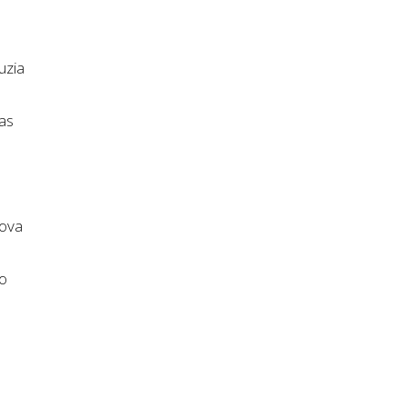
uzia
as
Nova
lo