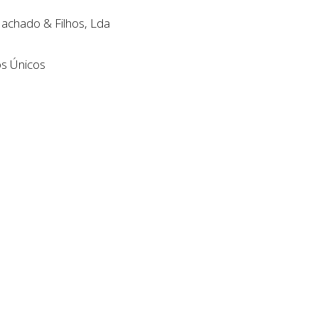
Machado & Filhos, Lda
s Únicos
Doce
e
o