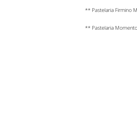
** Pastelaria Firmino 
** Pastelaria Momento
** Pastelaria Petinga 
** Pastelaria Vândom
**Pastelaria Vianense
** Pastelaria Zé Natári