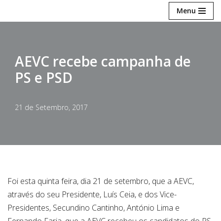
Menu
Avançar
para
o
AEVC recebe campanha de
conteúdo
PS e PSD
21 de Setembro, 2017
Foi esta quinta feira, dia 21 de setembro, que a AEVC,
através do seu Presidente, Luís Ceia, e dos Vice-
Presidentes, Secundino Cantinho, António Lima e