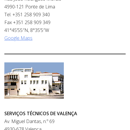
4990-121 Ponte de Lima
Tel. +351 258 909 340
Fax +351 258 909 349
41°45’55″N, 8°35’5″W
Google Maps
SERVIÇOS TÉCNICOS DE VALENÇA
Av. Miguel Dantas, n.º 69
4930-678 Valença