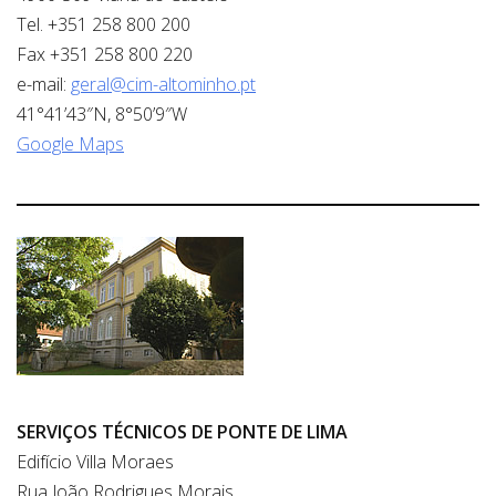
Tel. +351 258 800 200
Fax +351 258 800 220
e-mail:
geral@cim-altominho.pt
41°41’43″N, 8°50’9″W
Google Maps
SERVIÇOS TÉCNICOS DE PONTE DE LIMA
Edifício Villa Moraes
Rua João Rodrigues Morais