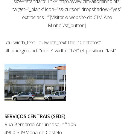
size=”standard” link=”http://www.cim-altominho.pt/”
target=”_blank” icon=”ss-cursor” dropshadow=”yes”
extraclass=””]Visitar o website da CIM Alto
Minho[/sf_button]
[/fullwidth_text] [fullwidth_text title=”Contatos”
alt_background=”none” width=”1/3″ el_position=”last”]
SERVIÇOS CENTRAIS (SEDE)
Rua Bernardo Abrunhosa, n.º 105
4900-309 Viana do Castelo