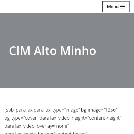
Menu
Avançar
para
o
conteúdo
CIM Alto Minho
[spb_parallax parallax_type=”image” bg_image=”12561″
bg_type=”cover” parallax_video_height=”content-height”
parallax_video_overlay=”none”