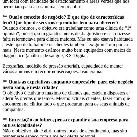
um local com facilidade de estacionamento e áreas verdes que nos
permitiam passear os animais em recobro.
**
Qual o conceito do negócio? E que tipo de caracterísicas
tem? Que tipo de serviços e produtos tem para oferecer?
Quando abrimos , o objetivo era trabalhar como uma clínica de “1ª
opinião”, ou seja, sem grandes meios de diagnóstico e caso fizesse
falta referenciava para clínica maiores. Mas eu não estava habituada
a este tipo de trabalho e os clientes também “exigiram” um pouco
mais. Neste momento estámos muito bem equipados com meios de
diagnóstico (análises de sangue, RX Digital,
Ecografias, medição de pressão arterial), capacidade de manter
vários animais em recobro/observações, fisioterapia.
** Quais as expetativas enquanto empresário, para este negócio,
nesta zona, e nesta cidade?
O objetivo é cativar o máximo de clientes que estejam dispostos a
aderir às ofertas que temos. Mesmo actuais clientes, fazer com que
encontrem na clínica tudo o que procuram para os seus animais de
companhia.
** Em relação ao futuro, pensa expandir a sua empresa para
outras localidades?
Não o objetivo não é abrir outros locais de atendimento, mas sim
manter este espaço com a melhor oferta possível.