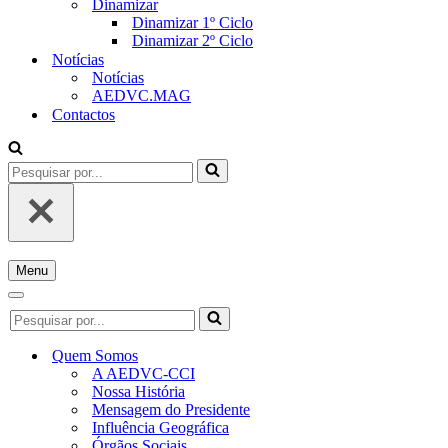
Dinamizar
Dinamizar 1º Ciclo
Dinamizar 2º Ciclo
Notícias
Notícias
AEDVC.MAG
Contactos
Pesquisar
por...
Menu
Menu
de
Menu
Pesquisar
navegação
de
por...
navegação
Quem Somos
A AEDVC-CCI
Nossa História
Mensagem do Presidente
Influência Geográfica
Órgãos Sociais