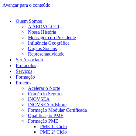
Avançar para o conteúdo
Quem Somos
A AEDVC-CCI
Nossa História
Mensagem do Presidente
Influência Geográfica
Órgãos Sociais
Representatividade
Ser Associado
Protocolos
Serviços
Formação
Projetos
Acelerar o Norte
Comércio Seguro
INOVSEA
INOVSEA offshore
Formação Modular Certificada
Qualificação PME
Formação PME
PME 1º Ciclo
PME 2º Ciclo