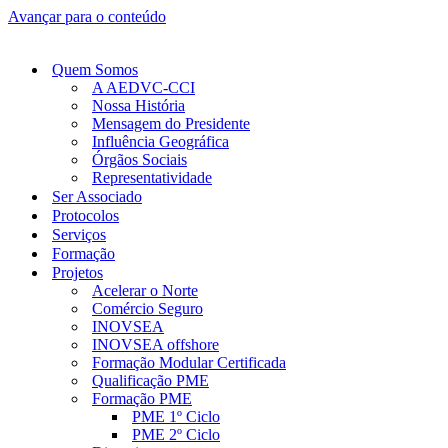
Avançar para o conteúdo
Quem Somos
A AEDVC-CCI
Nossa História
Mensagem do Presidente
Influência Geográfica
Órgãos Sociais
Representatividade
Ser Associado
Protocolos
Serviços
Formação
Projetos
Acelerar o Norte
Comércio Seguro
INOVSEA
INOVSEA offshore
Formação Modular Certificada
Qualificação PME
Formação PME
PME 1º Ciclo
PME 2º Ciclo