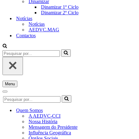
Dinamizar
Dinamizar 1º Ciclo
Dinamizar 2º Ciclo
Notícias
Notícias
AEDVC.MAG
Contactos
Pesquisar
por...
Menu
Menu
de
Menu
Pesquisar
navegação
de
por...
navegação
Quem Somos
A AEDVC-CCI
Nossa História
Mensagem do Presidente
Influência Geográfica
Órgãos Sociais