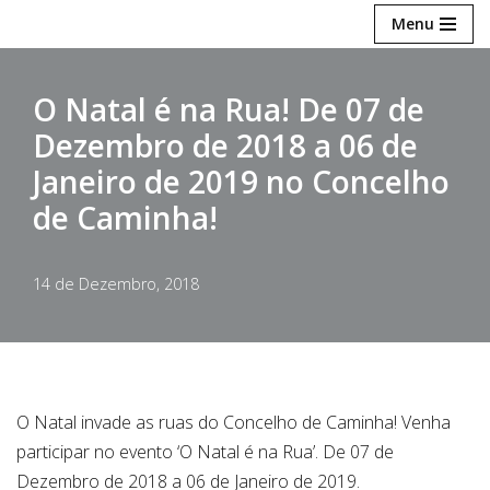
Menu
Avançar
para
O Natal é na Rua! De 07 de
o
Dezembro de 2018 a 06 de
conteúdo
Janeiro de 2019 no Concelho
de Caminha!
14 de Dezembro, 2018
O Natal invade as ruas do Concelho de Caminha! Venha
participar no evento ‘O Natal é na Rua’. De 07 de
Dezembro de 2018 a 06 de Janeiro de 2019.