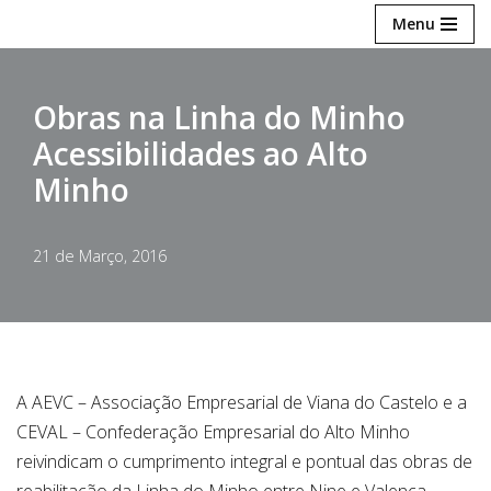
Menu
Avançar
para
Obras na Linha do Minho
o
Acessibilidades ao Alto
conteúdo
Minho
21 de Março, 2016
A AEVC – Associação Empresarial de Viana do Castelo e a
CEVAL – Confederação Empresarial do Alto Minho
reivindicam o cumprimento integral e pontual das obras de