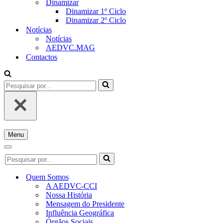
Dinamizar
Dinamizar 1º Ciclo
Dinamizar 2º Ciclo
Notícias
Notícias
AEDVC.MAG
Contactos
Pesquisar
por...
Menu
Menu
de
Menu
Pesquisar
navegação
de
por...
navegação
Quem Somos
A AEDVC-CCI
Nossa História
Mensagem do Presidente
Influência Geográfica
Órgãos Sociais