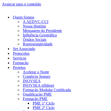
Avançar para o conteúdo
Quem Somos
A AEDVC-CCI
Nossa História
Mensagem do Presidente
Influência Geográfica
Órgãos Sociais
Representatividade
Ser Associado
Protocolos
Serviços
Formação
Projetos
Acelerar o Norte
Comércio Seguro
INOVSEA
INOVSEA offshore
Formação Modular Certificada
Qualificação PME
Formação PME
PME 1º Ciclo
PME 2º Ciclo