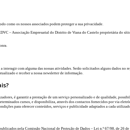
do como os nossos associados podem proteger a sua privacidade.
a AEDVC – Associação Empresarial do Distrito de Viana do Castelo proprietária do 
onra.
 interagir com alguma das nossas atividades. Serão solicitados alguns dados no reg
ualizado e receber a nossa newsletter de informação.
is?
adores, é garantir a prestação de um serviço personalizado e de qualidade, possibi
determinados cursos, e disponibiliza, através dos contactos fornecidos por via eletr
ndições para oferecer conteúdos, serviços e publicidade adaptados a cada utilizado
lei publicados pela Comissão Nacional de Proteção de Dados – Lei n.º 67/98, d