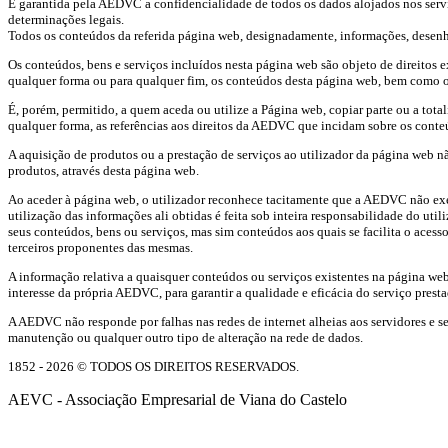
É garantida pela AEDVC a confidencialidade de todos os dados alojados nos servido
determinações legais.
Todos os conteúdos da referida página web, designadamente, informações, desen
Os conteúdos, bens e serviços incluídos nesta página web são objeto de direitos ex
qualquer forma ou para qualquer fim, os conteúdos desta página web, bem como os
É, porém, permitido, a quem aceda ou utilize a Página web, copiar parte ou a tota
qualquer forma, as referências aos direitos da AEDVC que incidam sobre os conteúd
A aquisição de produtos ou a prestação de serviços ao utilizador da página web n
produtos, através desta página web.
Ao aceder à página web, o utilizador reconhece tacitamente que a AEDVC não exerc
utilização das informações ali obtidas é feita sob inteira responsabilidade do ut
seus conteúdos, bens ou serviços, mas sim conteúdos aos quais se facilita o ace
terceiros proponentes das mesmas.
A informação relativa a quaisquer conteúdos ou serviços existentes na página we
interesse da própria AEDVC, para garantir a qualidade e eficácia do serviço presta
A AEDVC não responde por falhas nas redes de internet alheias aos servidores e se
manutenção ou qualquer outro tipo de alteração na rede de dados.
1852 - 2026 © TODOS OS DIREITOS RESERVADOS.
AEVC - Associação Empresarial de Viana do Castelo