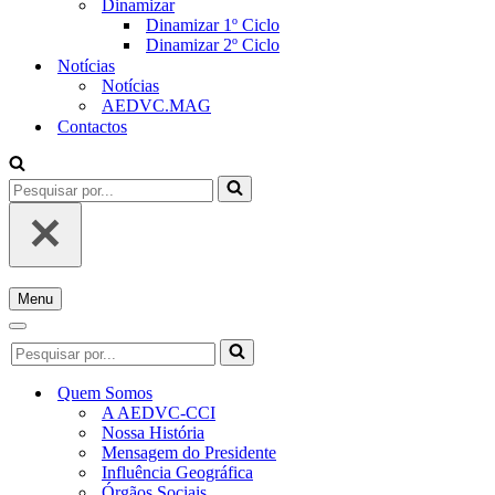
Dinamizar
Dinamizar 1º Ciclo
Dinamizar 2º Ciclo
Notícias
Notícias
AEDVC.MAG
Contactos
Pesquisar
por...
Menu
Menu
de
Menu
Pesquisar
navegação
de
por...
navegação
Quem Somos
A AEDVC-CCI
Nossa História
Mensagem do Presidente
Influência Geográfica
Órgãos Sociais