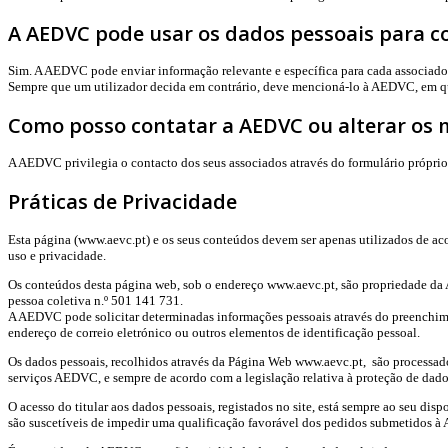
A AEDVC pode usar os dados pessoais para co
Sim. A AEDVC pode enviar informação relevante e específica para cada associado
Sempre que um utilizador decida em contrário, deve mencioná-lo à AEDVC, em qua
Como posso contatar a AEDVC ou alterar os 
A AEDVC privilegia o contacto dos seus associados através do formulário próprio
Práticas de Privacidade
Esta página (www.aevc.pt) e os seus conteúdos devem ser apenas utilizados de acor
uso e privacidade.
Os conteúdos desta página web, sob o endereço www.aevc.pt, são propriedade da
pessoa coletiva n.º 501 141 731.
A AEDVC pode solicitar determinadas informações pessoais através do preenchime
endereço de correio eletrónico ou outros elementos de identificação pessoal.
Os dados pessoais, recolhidos através da Página Web www.aevc.pt, são processado
serviços AEDVC, e sempre de acordo com a legislação relativa à proteção de dad
O acesso do titular aos dados pessoais, registados no site, está sempre ao seu dis
são suscetíveis de impedir uma qualificação favorável dos pedidos submetidos 