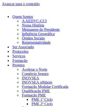
Avançar para o conteúdo
Quem Somos
A AEDVC-CCI
Nossa História
Mensagem do Presidente
Influência Geográfica
Órgãos Sociais
Representatividade
Ser Associado
Protocolos
Serviços
Formação
Projetos
Acelerar o Norte
Comércio Seguro
INOVSEA
INOVSEA offshore
Formação Modular Certificada
Qualificação PME
Formação PME
PME 1º Ciclo
PME 2º Ciclo