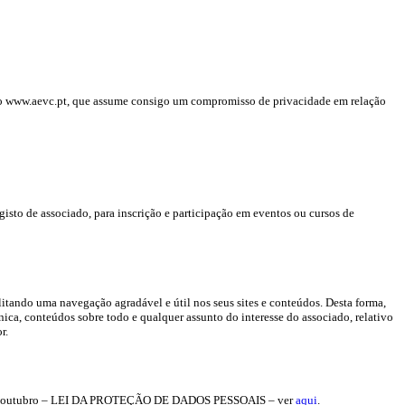
sítio www.aevc.pt, que assume consigo um compromisso de privacidade em relação
isto de associado, para inscrição e participação em eventos ou cursos de
litando uma navegação agradável e útil nos seus sites e conteúdos. Desta forma,
ónica, conteúdos sobre todo e qualquer assunto do interesse do associado, relativo
r.
e 26 de outubro – LEI DA PROTEÇÃO DE DADOS PESSOAIS – ver
aqui
.