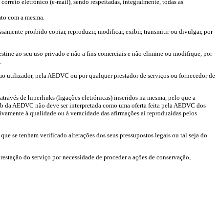
orreio eletrónico (e-mail), sendo respeitadas, integralmente, todas as
ato com a mesma.
amente proibido copiar, reproduzir, modificar, exibir, transmitir ou divulgar, por
estine ao seu uso privado e não a fins comerciais e não elimine ou modifique, por
.
 ao utilizador, pela AEDVC ou por qualquer prestador de serviços ou fornecedor de
través de hiperlinks (ligações eletrónicas) inseridos na mesma, pelo que a
na web da AEDVC não deve ser interpretada como uma oferta feita pela AEDVC dos
tivamente à qualidade ou à veracidade das afirmações aí reproduzidas pelos
e se tenham verificado alterações dos seus pressupostos legais ou tal seja do
 prestação do serviço por necessidade de proceder a ações de conservação,