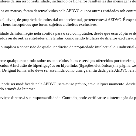
res da sua responsabilidade, incluindo os ficheiros resultantes das mensagens de c
hos ou marcas, foram desenvolvidos pela AEDVC ou por outras entidades sob contr
clusivos, de propriedade industrial ou intelectual, pertencentes à AEDVC. É express
 bens incorpóreos que forem sujeitos a direitos exclusivos.
lidade da informação nela contida para o seu computador, desde que essa cópia se d
os ou de outras entidades aí referidas, como sendo titulares de direitos exclusivos
ão implica a concessão de qualquer direito de propriedade intelectual ou industrial
e qualquer controlo sobre os conteúdos, bens e serviços oferecidos por terceiros, a
ilizador. A inclusão de hiperligações ou hiperlinks (ligações eletrónicas) na pági
sso. De igual forma, não deve ser assumida como uma garantia dada pela AEDVC rela
b pode ser modificada pela AEDVC, sem aviso prévio, em qualquer momento, desde qu
do através da Internet.
rviços diretos à sua responsabilidade. Contudo, pode verificar-se a interrupção da
Facebook
Instagram