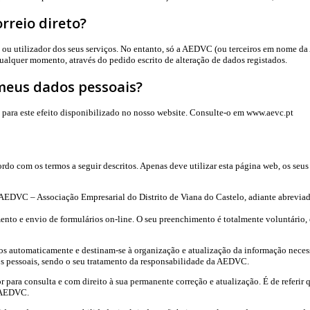
rreio direto?
 ou utilizador dos seus serviços. No entanto, só a AEDVC (ou terceiros em nome d
lquer momento, através do pedido escrito de alteração de dados registados.
meus dados pessoais?
 para este efeito disponibilizado no nosso website. Consulte-o em www.aevc.pt
do com os termos a seguir descritos. Apenas deve utilizar esta página web, os seus
 AEDVC – Associação Empresarial do Distrito de Viana do Castelo, adiante abrevi
nto e envio de formulários on-line. O seu preenchimento é totalmente voluntário, 
s automaticamente e destinam-se à organização e atualização da informação necessá
os pessoais, sendo o seu tratamento da responsabilidade da AEDVC.
por para consulta e com direito à sua permanente correção e atualização. É de referi
à AEDVC.