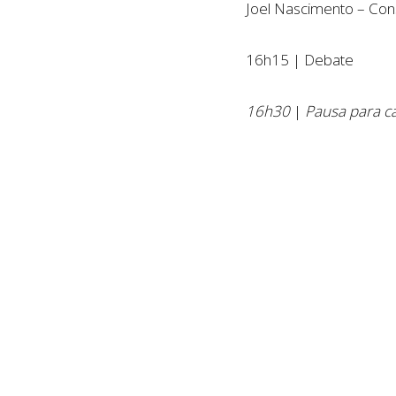
Joel Nascimento – Cons
16h15 | Debate
16h30
|
Pausa para ca
16h45 | Crie o Seu Ne
Carlos Adegas – Consu
17h00 | Apoios à cria
José Miguel Fidalgo – 