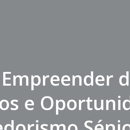
 Empreender d
ios e Oportuni
dorismo Séni