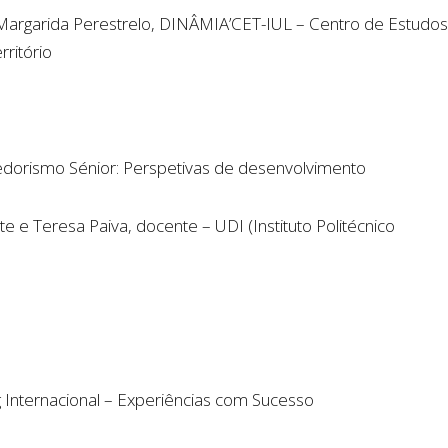
e Margarida Perestrelo, DINÂMIA’CET-IUL – Centro de Estud
ritório
orismo Sénior: Perspetivas de desenvolvimento
te e Teresa Paiva, docente – UDI (Instituto Politécnico
Internacional – Experiências com Sucesso