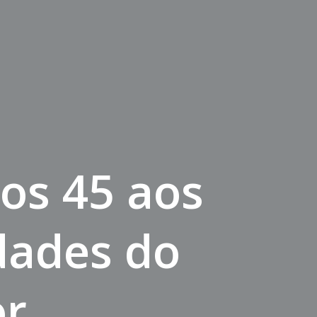
os 45 aos
dades do
or