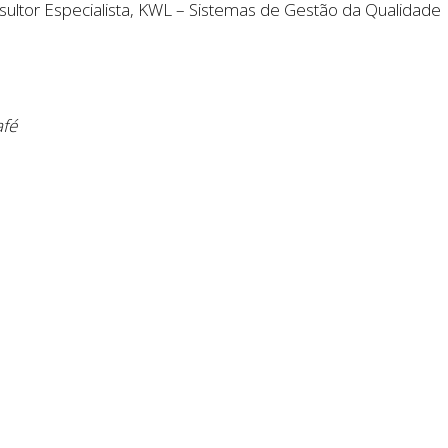
ultor Especialista, KWL – Sistemas de Gestão da Qualidade
fé
gócio – Senior Match Business: Programa de Apoio ao Emp
ltor, Docente Universitário e Especialista em Empreendedo
ção do próprio emprego
Técnico Superior da Delegação Regional do IEFP