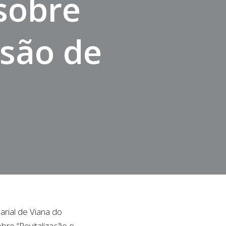
 sobre
ssão de
rial de Viana do
obre “Revitalização e