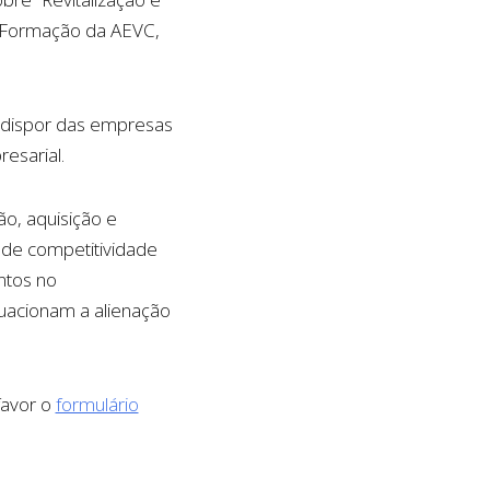
e Formação da AEVC,
o dispor das empresas
esarial.
o, aquisição e
 de competitividade
ntos no
uacionam a alienação
 favor o
formulário