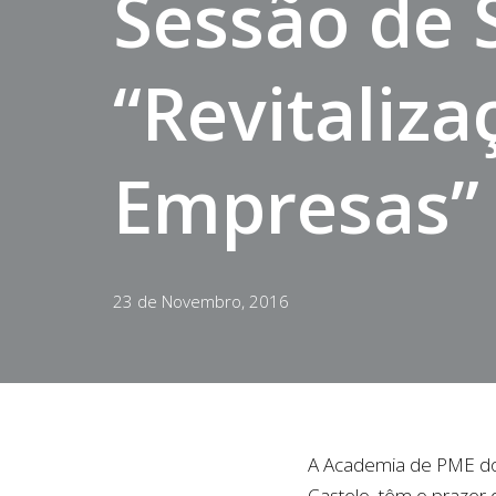
Sessão de 
“Revitaliz
Empresas”
23 de Novembro, 2016
A Academia de PME do 
Castelo, têm o prazer d