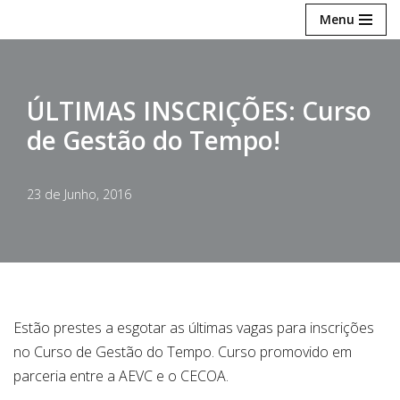
Menu
Avançar
para
o
ÚLTIMAS INSCRIÇÕES: Curso
conteúdo
de Gestão do Tempo!
23 de Junho, 2016
Estão prestes a esgotar as últimas vagas para inscrições
no Curso de Gestão do Tempo. Curso promovido em
parceria entre a AEVC e o CECOA.