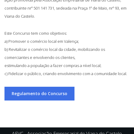
ação promovida pela Associação Empresarial de Viana do Castelo,
contribuinte nrº 501 141 731, sedeada na Praça 1º de Maio, nrº 93, em
Viana do Castelo.
Este Concurso tem como objetivos:
a) Promover o comércio local em Valença;
b) Revitalizar o comércio local da cidade, mobilizando os
comerciantes e envolvendo os clientes,
estimulando a população a fazer compras a nível local;
c) Fidelizar o público, criando envolvimento com a comunidade local.
Regulamento do Concurso
AEVC - Associação Empresarial de Viana do Castelo