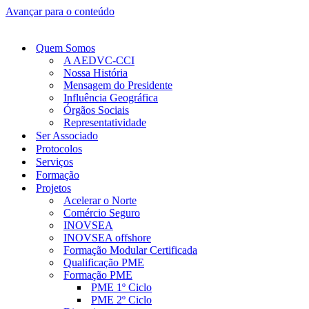
Avançar para o conteúdo
Quem Somos
A AEDVC-CCI
Nossa História
Mensagem do Presidente
Influência Geográfica
Órgãos Sociais
Representatividade
Ser Associado
Protocolos
Serviços
Formação
Projetos
Acelerar o Norte
Comércio Seguro
INOVSEA
INOVSEA offshore
Formação Modular Certificada
Qualificação PME
Formação PME
PME 1º Ciclo
PME 2º Ciclo