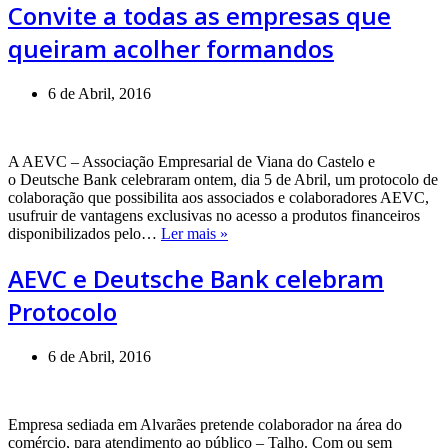
Convite a todas as empresas que
queiram acolher formandos
6 de Abril, 2016
A AEVC – Associação Empresarial de Viana do Castelo e
o Deutsche Bank celebraram ontem, dia 5 de Abril, um protocolo de
colaboração que possibilita aos associados e colaboradores AEVC,
usufruir de vantagens exclusivas no acesso a produtos financeiros
AEVC
disponibilizados pelo…
Ler mais »
e
Deutsche
AEVC e Deutsche Bank celebram
Bank
Protocolo
celebram
Protocolo
6 de Abril, 2016
Empresa sediada em Alvarães pretende colaborador na área do
comércio, para atendimento ao público – Talho. Com ou sem