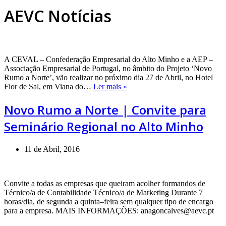
AEVC Notícias
A CEVAL – Confederação Empresarial do Alto Minho e a AEP –
Associação Empresarial de Portugal, no âmbito do Projeto ‘Novo
Rumo a Norte’, vão realizar no próximo dia 27 de Abril, no Hotel
Novo
Flor de Sal, em Viana do…
Ler mais »
Rumo
a
Novo Rumo a Norte | Convite para
Norte
Seminário Regional no Alto Minho
|
Convite
para
11 de Abril, 2016
Seminário
Regional
no
Alto
Convite a todas as empresas que queiram acolher formandos de
Minho
Técnico/a de Contabilidade Técnico/a de Marketing Durante 7
horas/dia, de segunda a quinta–feira sem qualquer tipo de encargo
para a empresa. MAIS INFORMAÇÕES: anagoncalves@aevc.pt