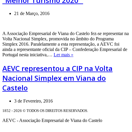
“Melhor Turismo 2020”
Turismo
2020”
21 de Março, 2016
A Associação Empresarial de Viana do Castelo fez-se representar na
Volta Nacional Simplex, promovida no âmbito do Programa
Simplex 2016. Paralelamente a esta representação, a AEVC foi
ainda a representante oficial da CIP – Confederação Empresarial de
AEVC
Portugal nesta iniciativa,…
Ler mais »
representou
a
AEVC representou a CIP na Volta
CIP
Nacional Simplex em Viana do
na
Volta
Castelo
Nacional
Simplex
em
3 de Fevereiro, 2016
Viana
do
1852 - 2026 © TODOS OS DIREITOS RESERVADOS.
Castelo
AEVC - Associação Empresarial de Viana do Castelo