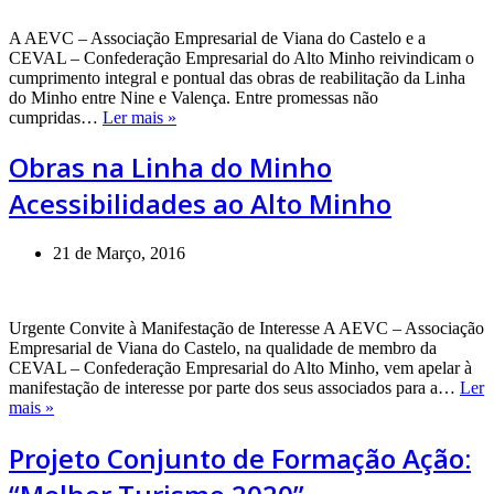
A AEVC – Associação Empresarial de Viana do Castelo e a
CEVAL – Confederação Empresarial do Alto Minho reivindicam o
cumprimento integral e pontual das obras de reabilitação da Linha
do Minho entre Nine e Valença. Entre promessas não
Obras
cumpridas…
Ler mais »
na
Linha
Obras na Linha do Minho
do
Acessibilidades ao Alto Minho
Minho
Acessibilidades
ao
21 de Março, 2016
Alto
Minho
Urgente Convite à Manifestação de Interesse A AEVC – Associação
Empresarial de Viana do Castelo, na qualidade de membro da
CEVAL – Confederação Empresarial do Alto Minho, vem apelar à
manifestação de interesse por parte dos seus associados para a…
Ler
Projeto
mais »
Conjunto
de
Projeto Conjunto de Formação Ação:
Formação Ação:
“Melhor