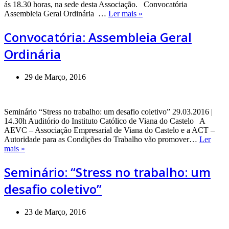
ás 18.30 horas, na sede desta Associação. Convocatória
Convocatória:
Assembleia Geral Ordinária …
Ler mais »
Assembleia
Geral
Convocatória: Assembleia Geral
Ordinária
Ordinária
29 de Março, 2016
Seminário “Stress no trabalho: um desafio coletivo” 29.03.2016 |
14.30h Auditório do Instituto Católico de Viana do Castelo A
AEVC – Associação Empresarial de Viana do Castelo e a ACT –
Autoridade para as Condições do Trabalho vão promover…
Ler
Seminário:
mais »
“Stress
no
Seminário: “Stress no trabalho: um
trabalho:
desafio coletivo”
um
desafio
coletivo”
23 de Março, 2016