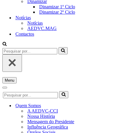
Dinamizar
Dinamizar 1º Ciclo
Dinamizar 2º Ciclo
Notícias
Notícias
AEDVC.MAG
Contactos
Pesquisar
por...
Menu
Menu
de
Menu
Pesquisar
navegação
de
por...
navegação
Quem Somos
A AEDVC-CCI
Nossa História
Mensagem do Presidente
Influência Geográfica
Órgãos Sociais