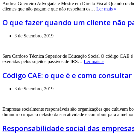
Andrea Guerreiro Advogada e Mestre em Direito Fiscal Quando o clie
O
clientes que não pagam e que não respeitam os…
Ler mais »
que
fazer
O que fazer quando um cliente não p
quando
um
cliente
3 de Setembro, 2019
não
paga?
Saiba
Sara Cardoso Técnica Superior de Educação Social O código CAE é o 
como
Código
exercidas pelos sujeitos passivos de IRS…
Ler mais »
cobrar
CAE:
o
Código CAE: o que é e como consulta
que
é
e
3 de Setembro, 2019
como
consultar
o
Empresas socialmente responsáveis são organizações que cultivam boa
código
diminuir o impacto nefasto da sua atividade e contribuir para a mel
CAE
de
Responsabilidade social das empresa
uma
empresa