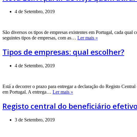
de
hoje
4 de Setembro, 2019
quem
atirar
beatas
São diversos os tipos de empresas existentes em Portugal, cada qual c
para
Tipos
seguintes tipos de empresas, com as…
Ler mais »
o
de
chão
empresas:
Tipos de empresas: qual escolher?
pode
qual
ser
escolher?
multado
4 de Setembro, 2019
Está a decorrer o prazo para entregar a declaração do Registo Central
Registo
em Portugal. A entrega…
Ler mais »
central
do
Registo central do beneficiário efeti
beneficiário
efetivo:
como
3 de Setembro, 2019
entregar
declaração
RCBE