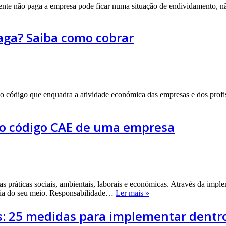
nte não paga a empresa pode ficar numa situação de endividamento, n
aga? Saiba como cobrar
código que enquadra a atividade económica das empresas e dos profissi
r o código CAE de uma empresa
s práticas sociais, ambientais, laborais e económicas. Através da imp
Responsabilidade
horia do seu meio. Responsabilidade…
Ler mais »
social
das
s: 25 medidas para implementar dentro
empresas: