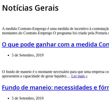
Notícias Gerais
A medida Contrato-Emprego é uma medida de incentivo à contratação 
montantes do Contrato-Emprego O programa foi criado pela Portaria
O que pode ganhar com a medida Co
5 de Setembro, 2019
O fundo de maneio é o montante necessário para que uma empresa cons
Fundo
apresentem a capacidade de gerar liquidez…
Ler mais »
de
maneio:
Fundo de maneio: necessidades e fór
necessidades
e
fórmula
5 de Setembro, 2019
de
cálculo