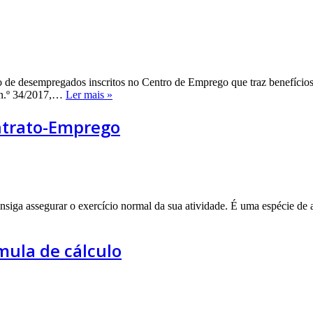
de desempregados inscritos no Centro de Emprego que traz benefícios
O
 n.º 34/2017,…
Ler mais »
que
pode
ntrato-Emprego
ganhar
com
a
medida
Contrato-
Emprego
iga assegurar o exercício normal da sua atividade. É uma espécie de a
mula de cálculo