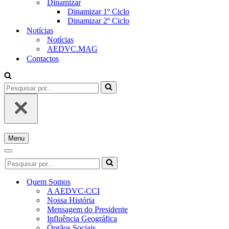
Dinamizar
Dinamizar 1º Ciclo
Dinamizar 2º Ciclo
Notícias
Notícias
AEDVC.MAG
Contactos
Pesquisar
por...
Menu
Menu
de
Menu
Pesquisar
navegação
de
por...
navegação
Quem Somos
A AEDVC-CCI
Nossa História
Mensagem do Presidente
Influência Geográfica
Órgãos Sociais