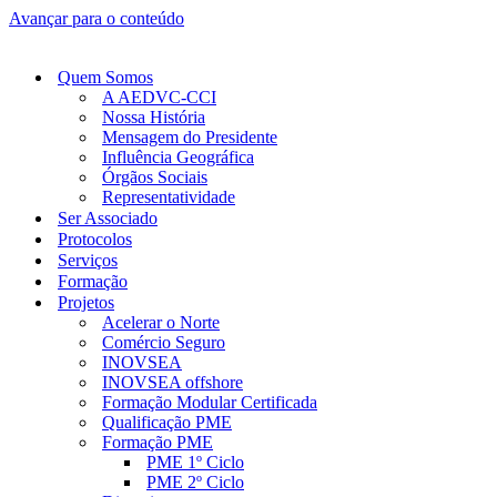
Avançar para o conteúdo
Quem Somos
A AEDVC-CCI
Nossa História
Mensagem do Presidente
Influência Geográfica
Órgãos Sociais
Representatividade
Ser Associado
Protocolos
Serviços
Formação
Projetos
Acelerar o Norte
Comércio Seguro
INOVSEA
INOVSEA offshore
Formação Modular Certificada
Qualificação PME
Formação PME
PME 1º Ciclo
PME 2º Ciclo