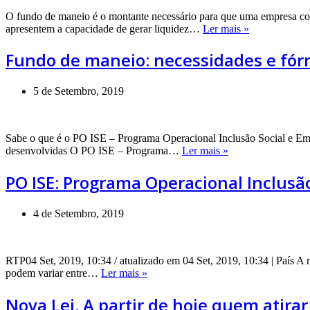
O fundo de maneio é o montante necessário para que uma empresa cons
Fundo
apresentem a capacidade de gerar liquidez…
Ler mais »
de
maneio:
Fundo de maneio: necessidades e fór
necessidades
e
fórmula
5 de Setembro, 2019
de
cálculo
Sabe o que é o PO ISE – Programa Operacional Inclusão Social e Em
PO
desenvolvidas O PO ISE – Programa…
Ler mais »
ISE:
Programa
PO ISE: Programa Operacional Inclusã
Operacional
Inclusão
Social
4 de Setembro, 2019
e
Emprego
RTP04 Set, 2019, 10:34 / atualizado em 04 Set, 2019, 10:34 | País A 
Nova
podem variar entre…
Ler mais »
Lei.
A
Nova Lei. A partir de hoje quem atira
partir